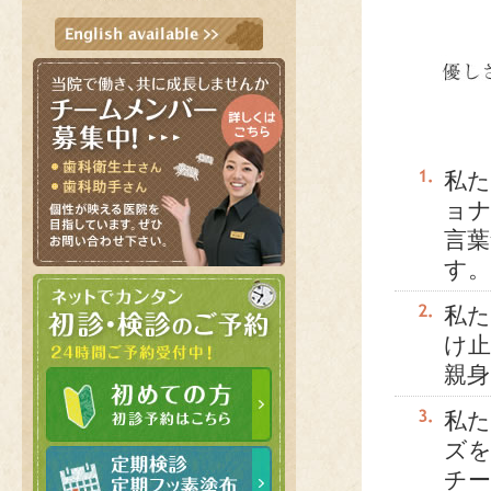
私
ョ
言葉
す。
私
け止
親
私
ズ
チ