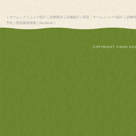
｜
ホーム
｜
クリニック紹介
｜
診療案内
｜
設備紹介
｜
院長・チームメンバー紹介
｜
診療
予約
｜
医院最新情報
｜
facebook
｜
COPYRIGHT JINNO DEN