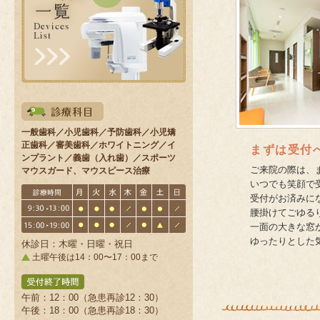
一般歯科／小児歯科／予防歯科／小児矯
正歯科／審美歯科／ホワイトニング／イ
まずは受付
ンプラント／義歯（入れ歯）／スポーツ
ご来院の際は、
マウスガード、マウスピース治療
いつでも笑顔で
受付がお済みに
腰掛けてごゆる
一面の大きな窓
ゆったりとした
休診日：木曜・日曜・祝日
土曜午後は14：00〜17：00まで
午前：12：00（急患再診12：30）
午後：18：00（急患再診18：30）