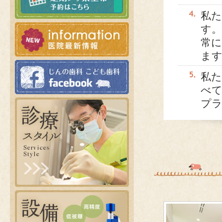
私
す。
常に
ま
私
べ
プ